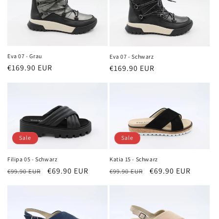
Eva 07 - Grau
Eva 07 - Schwarz
Normaler
€169.90 EUR
Normaler
€169.90 EUR
Preis
Preis
Sale
Sale
Filipa 05 - Schwarz
Katia 15 - Schwarz
Normaler
Verkaufspreis
€69.90 EUR
Normaler
Verkaufspreis
€69.90 EUR
€99.90 EUR
€99.90 EUR
Preis
Preis