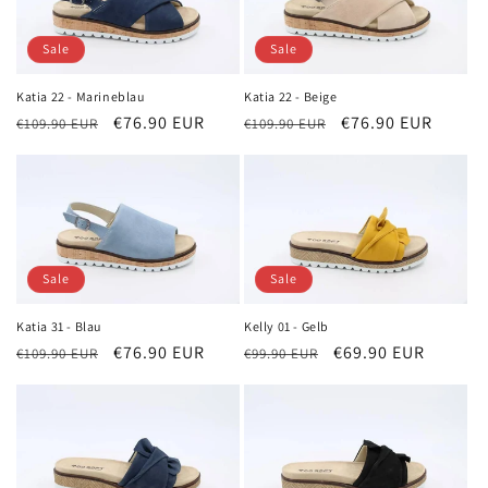
Sale
Sale
Katia 22 - Marineblau
Katia 22 - Beige
Normaler
Verkaufspreis
€76.90 EUR
Normaler
Verkaufspreis
€76.90 EUR
€109.90 EUR
€109.90 EUR
Preis
Preis
Sale
Sale
Katia 31 - Blau
Kelly 01 - Gelb
Normaler
Verkaufspreis
€76.90 EUR
Normaler
Verkaufspreis
€69.90 EUR
€109.90 EUR
€99.90 EUR
Preis
Preis