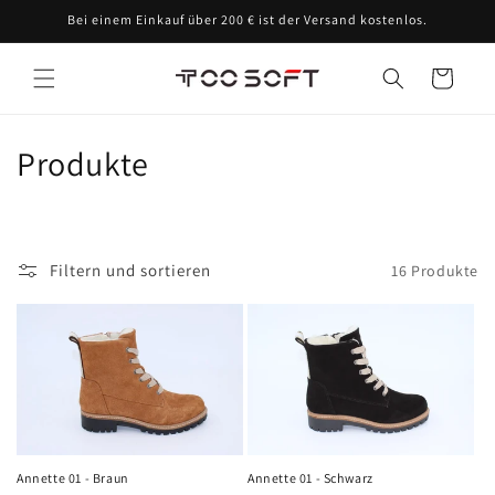
Direkt
Bei einem Einkauf über 200 € ist der Versand kostenlos.
zum
Inhalt
Warenkorb
K
Produkte
a
t
Filtern und sortieren
16 Produkte
e
g
o
r
i
Annette 01 - Braun
Annette 01 - Schwarz