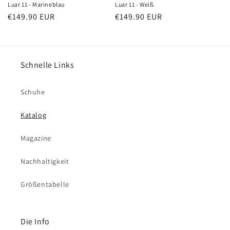
Luar 11 - Marineblau
Luar 11 - Weiß
Normaler
€149.90 EUR
Normaler
€149.90 EUR
Preis
Preis
Schnelle Links
Schuhe
Katalog
Magazine
Nachhaltigkeit
Größentabelle
Die Info