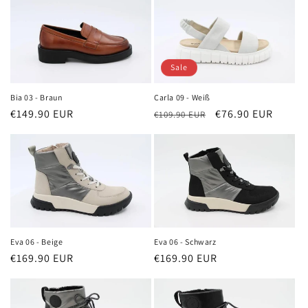
Sale
Bia 03 - Braun
Carla 09 - Weiß
Normaler
€149.90 EUR
Normaler
Verkaufspreis
€76.90 EUR
€109.90 EUR
Preis
Preis
Eva 06 - Schwarz
Eva 06 - Beige
Normaler
€169.90 EUR
Normaler
€169.90 EUR
Preis
Preis